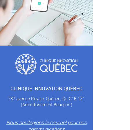
CLINIQUE INNOVATION QUÉBEC
737 avenue Royale, Québec, Qc
G1E 1Z1
(Arrondissement Beauport)
Nous privilégions le courriel pour nos
communications