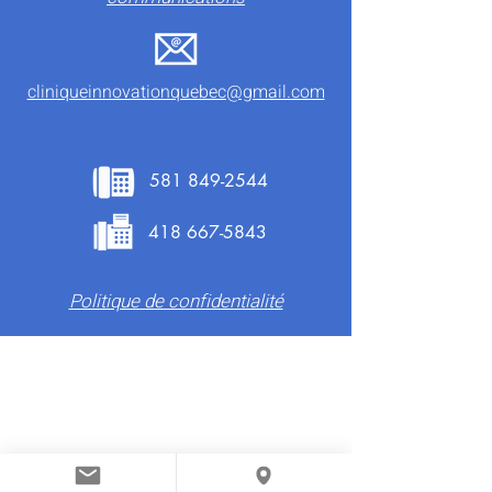
cliniqueinnovationquebec@gmail.com
581 849-2544
418 667-5843
Politique de confidentialité