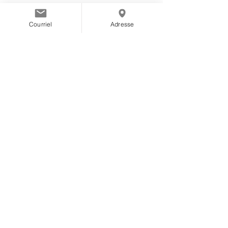
Courriel
Adresse
CLINIQUE INNOVATION QUÉBEC
737 avenue Royale, Québec, Qc
G1E 1Z1
(Arrondissement Beauport)
cliniqueinnovationquebec@gmail.com